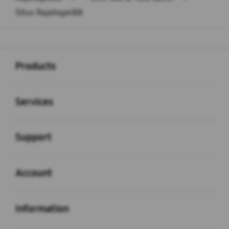
Situs Rajatogel88
Buka
Footer Navigation
Products
Buka
Services
Buka
Support
Buka
Account
Buka
Information
Buka