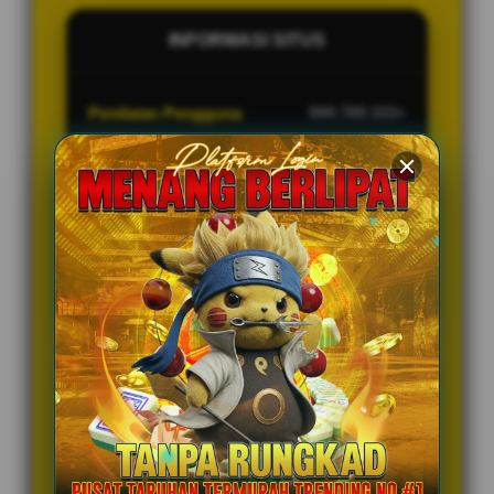
INFORMASI SITUS
Penilaian Pengguna
999.789.333+
Sistem Pembayaran
4 Metode
Layanan Support
24/7
Platform
Multi-Device
PENAWARAN SPESIAL
BONUS NEW MEMBER UP TO 10%