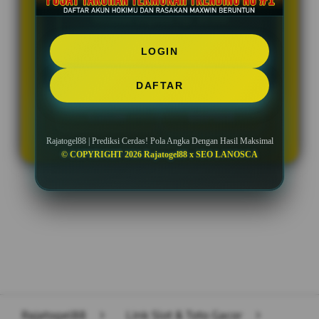
Minimal Deposit Rp. 10.000
LOGIN
Minimal Withdraw Rp 50.000
DAFTAR
LOGIN
DAFTAR
Rajatogel88 | Prediksi Cerdas! Pola Angka Dengan Hasil Maksimal
© COPYRIGHT 2026 Rajatogel88 x SEO LANOSCA
Layer Popup Close
Rajatogel88
>
Link Slot & Toto Gacor
>