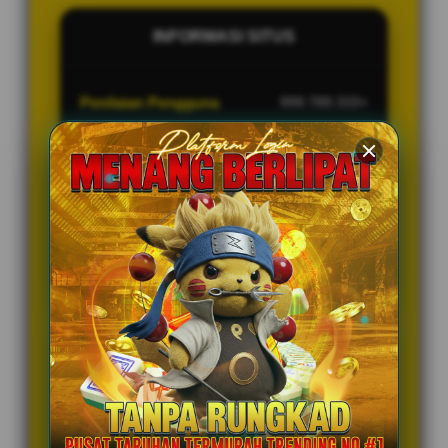
INFORMASI SITUS
Penilaian Pengguna
999.789.333+
Sistem Pembayaran
4 Metode
Layanan Support
24/7
Platform
Multi-Device
PENAWARAN SPESIAL
BONUS NEW MEMBER UP TO 10%