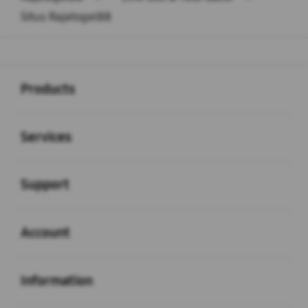
Situs Rajatogel88
Buka
Footer Navigation
Products
Buka
Services
Buka
Support
Buka
Account
Buka
Information
Buka