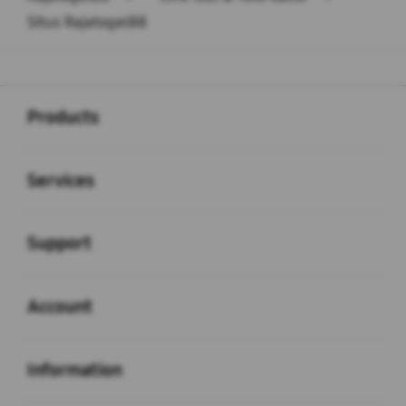
Situs Rajatogel88
Buka
Footer Navigation
Products
Buka
Services
Buka
Support
Buka
Account
Buka
Information
Buka