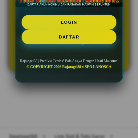
Minimal Deposit Rp. 10.000
LOGIN
Minimal Withdraw Rp 50.000
DAFTAR
LOGIN
DAFTAR
Rajatogel88 | Prediksi Cerdas! Pola Angka Dengan Hasil Maksimal
© COPYRIGHT 2026 Rajatogel88 x SEO LANOSCA
Layer Popup Close
Rajatogel88
>
Link Slot & Toto Gacor
>