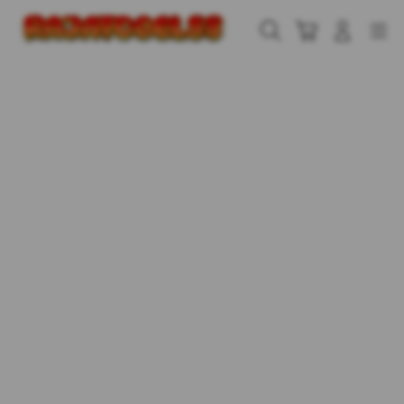
Skip
to
Cari
Troli
Login
Navigation
content