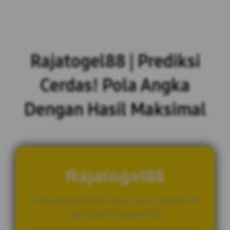
Rajatogel88 | Prediksi
Cerdas! Pola Angka
Dengan Hasil Maksimal
Rajatogel88
Orang Dalam Platform Situs Gacor & Bandar Slot
Toto Online Primadona 2026