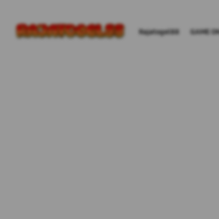
Skip
to
content
Rajatogel88
GAME O