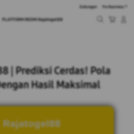
Dukungan
For Business
Cari
Troli
Login/Sign-Up
PLATFORM RESMI Rajatogel88
Cari
8 | Prediksi Cerdas! Pola
engan Hasil Maksimal
Rajatogel88