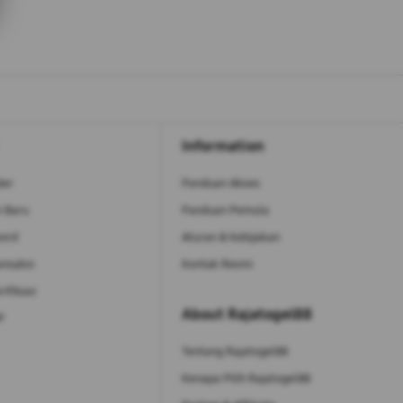
Information
ber
Panduan Akses
n Baru
Panduan Pemula
ord
Aturan & Kebijakan
ansaksi
Kontak Resmi
ifikasi
About Rajatogel88
P
Tentang Rajatogel88
Kenapa Pilih Rajatogel88