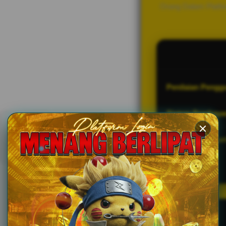
Orang Dalam Platfo
Penilaian Pengg
Sistem Pembaya
+4 lebih
Layanan Suppor
banyak
Platform