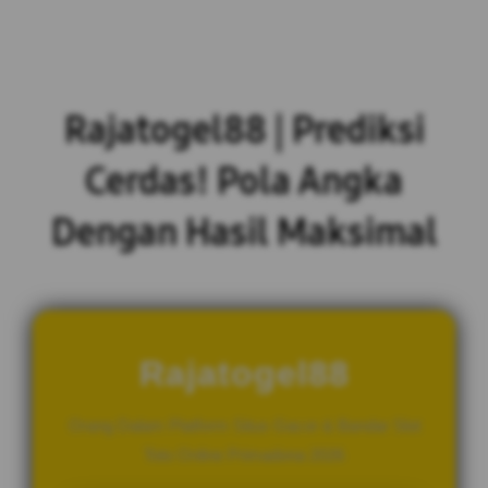
Rajatogel88 | Prediksi
Cerdas! Pola Angka
Dengan Hasil Maksimal
Rajatogel88
Orang Dalam Platform Situs Gacor & Bandar Slot
Toto Online Primadona 2026