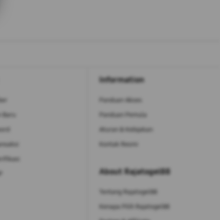
Information
ber
Panduan Akses
n Baru
Panduan Pemula
ord
Aturan & Kebijakan
ansaksi
Kontak Resmi
ifikasi
About Rajatogel88
P
Tentang Rajatogel88
Kenapa Pilih Rajatogel88