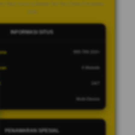
rm Situs Gacor & Bandar Slot Toto Online Primadona
2026
INFORMASI SITUS
una
999.789.333+
ran
4 Metode
t
24/7
Multi-Device
PENAWARAN SPESIAL