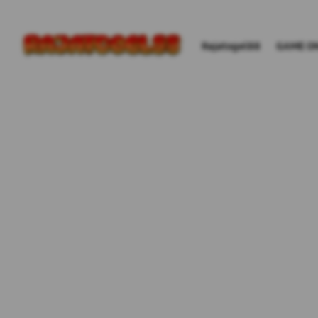
Skip
to
content
Rajatogel88
GAME O