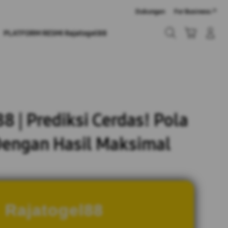
Dukungan
For Business
Cari
Troli
Login/Sign-Up
PLATFORM RESMI Rajatogel88
Cari
8 | Prediksi Cerdas! Pola
engan Hasil Maksimal
Rajatogel88