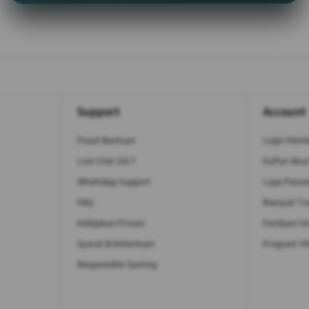
Support
Account
Pusat Bantuan
Login Mem
Live Chat 24/7
Daftar Aku
WhatsApp Support
Lupa Passw
FAQ
Riwayat Tr
Kebijakan Privasi
Panduan Ver
Syarat & Ketentuan
Program VI
Responsible Gaming