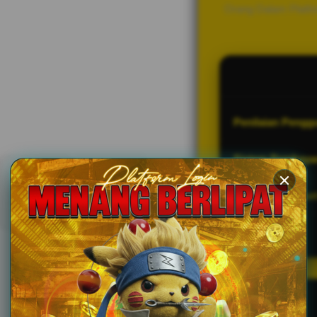
Orang Dalam Platfo
Penilaian Pengg
Sistem Pembaya
+4 lebih
Layanan Suppor
banyak
Platform