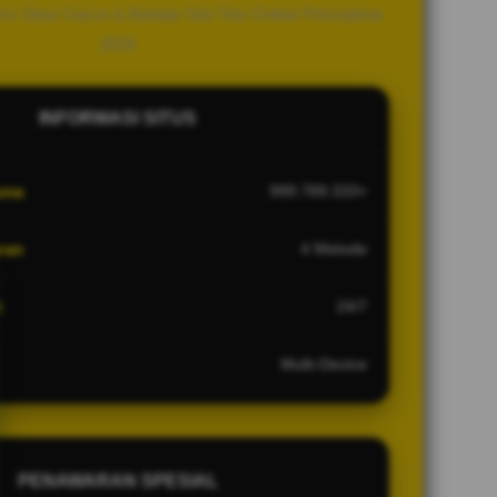
rm Situs Gacor & Bandar Slot Toto Online Primadona
2026
INFORMASI SITUS
una
999.789.333+
ran
4 Metode
t
24/7
Multi-Device
PENAWARAN SPESIAL