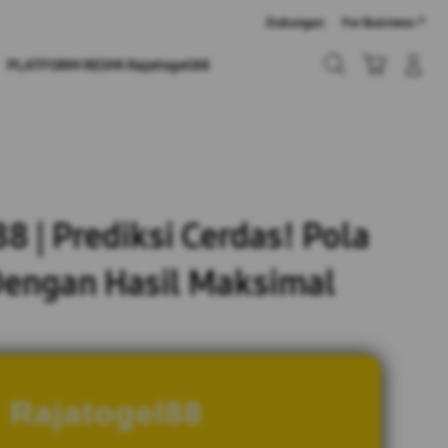
Dukungan
For Business
Cari
Troli
Login/Sign-Up
PLATFORM RESMI Rajatogel88
Cari
8 | Prediksi Cerdas! Pola
engan Hasil Maksimal
Rajatogel88