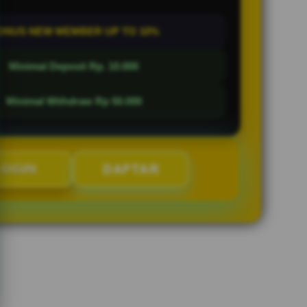
ONUS NEW MEMBER UP TO 10%
Minimal Deposit Rp. 10.000
Minimal Withdraw Rp 50.000
LOGIN
DAFTAR